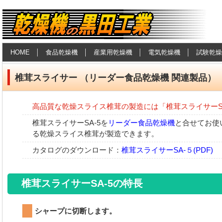
食品乾燥機・産業用乾燥機の黒田工
HOME
食品乾燥機
産業用乾燥機
電気乾燥機
試験乾燥
業
椎茸スライサー （リーダー食品乾燥機 関連製品）
高品質な乾燥スライス椎茸の製造には「椎茸スライサーSA
椎茸スライサーSA-5を
リーダー食品乾燥機
と合せてお使
る乾燥スライス椎茸が製造できます。
カタログのダウンロード：
椎茸スライサーSA-５(PDF)
椎茸スライサーSA-5の特長
シャープに切断します。