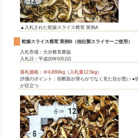
▲入札された乾燥スライス椎茸 実例A
乾燥スライス椎茸 実例B（他社製スライサーご使用）
入札市場：大分椎茸農協
入札日：平成20年9月2日
落札価格：＠4,890/kg（入札量12.5kg）
評価のポイント：切断面が滑らかでなく見た目が悪い ●切
が目立つ