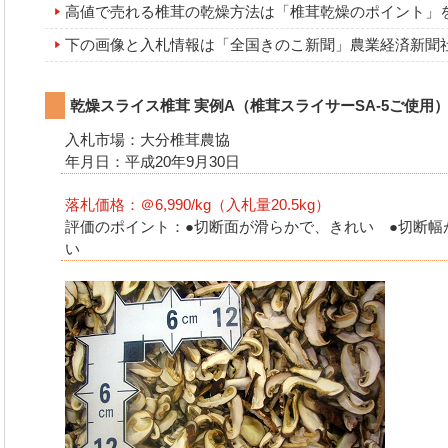
高値で売れる椎茸の乾燥方法は「椎茸乾燥のポイント」
下の画像と入札情報は「全国きのこ新聞」農業経済新聞
乾燥スライス椎茸 実例A（椎茸スライサーSA-5ご使用
入札市場：大分椎茸農協
年月日：平成20年9月30日
落札価格：＠6,990/kg（入札量20.5kg）
評価のポイント：●切断面が滑らかで、きれい ●切断幅
い