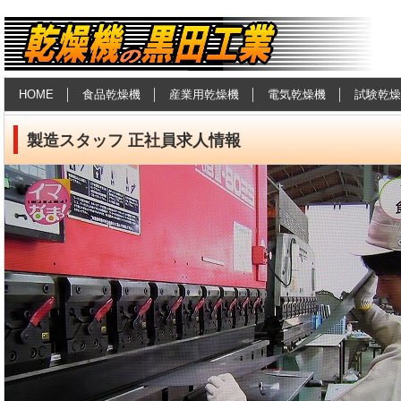
食品乾燥機・産業用乾燥機の黒田工
HOME
食品乾燥機
産業用乾燥機
電気乾燥機
試験乾燥
業
製造スタッフ 正社員求人情報