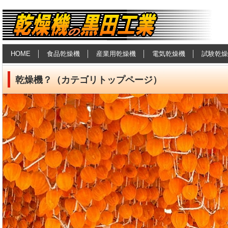
食品乾燥機・産業用乾燥機の黒田工
HOME
食品乾燥機
産業用乾燥機
電気乾燥機
試験乾燥
業
乾燥機？（カテゴリトップページ）