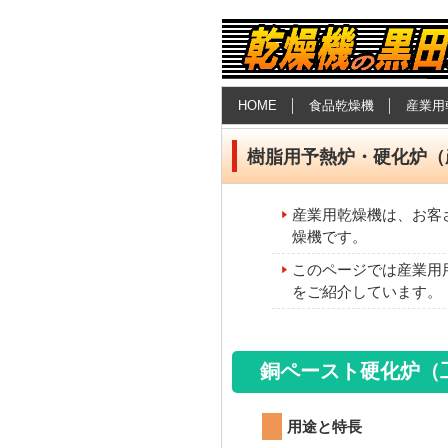
食品乾燥機・産業
HOME
食品乾燥機
産業用
業
樹脂用予熱炉・硬化炉（
産業用乾燥機は、お客
燥機です。
このページでは産業用
をご紹介しています。
銅ペースト硬化炉（
用途と特長