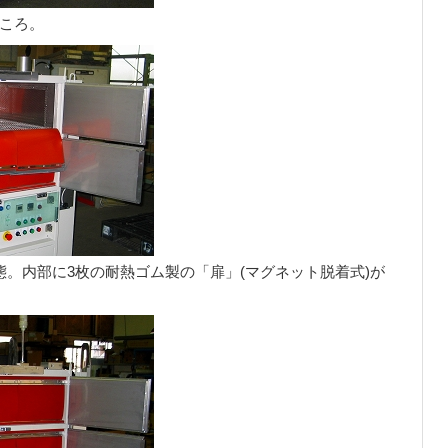
ころ。
態。内部に3枚の耐熱ゴム製の「扉」(マグネット脱着式)が