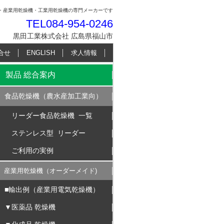
・産業用乾燥機・工業用乾燥機の専門メーカーです
TEL
084-954-0246
黒田工業株式会社 広島県福山市
合せ
ENGLISH
求人情報
製品 総合案内
食品乾燥機（農水産加工業向）
リーダー食品乾燥機 一覧
ステンレス型 リーダー
ご利用の実例
産業用乾燥機（オーダーメイド)
■輸出例（産業用電気乾燥機）
▼医薬品 乾燥機