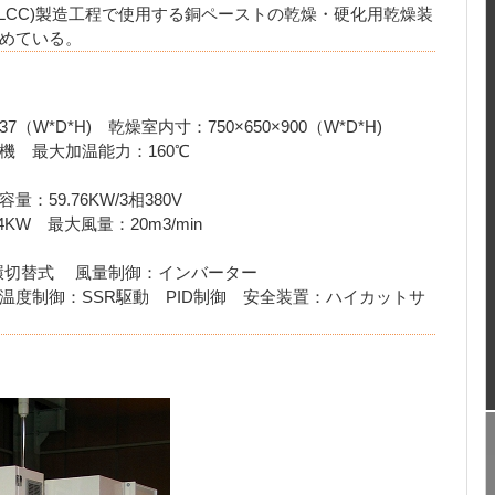
LCC)製造工程で使用する銅ペーストの乾燥・硬化用乾燥装
めている。
37（W*D*H) 乾燥室内寸：750×650×900（W*D*H)
機 最大加温能力：160℃
59.76KW/3相380V
KW 最大風量：20m3/min
環切替式 風量制御：インバーター
温度制御：SSR駆動 PID制御 安全装置：ハイカットサ