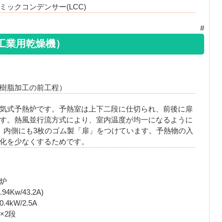
ックコンデンサー(LCC)
#
工業用乾燥機）
樹脂加工の前工程）
気式予熱炉です。予熱室は上下二段に仕切られ、前後に扉
す。熱風並行流方式により、室内温度が均一になるように
、内側にも3枚のゴム製「扉」をつけています。予熱物の入
化を少なくするためです。
炉
Kw/43.2A)
kW/2.5A
0×2段