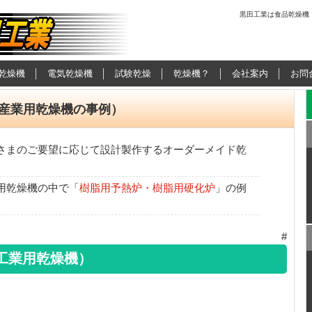
黒田工業は食品乾燥機
用乾燥機の黒田工
乾燥機
電気乾燥機
試験乾燥
乾燥機？
会社案内
お問
産業用乾燥機の事例）
さまのご要望に応じて設計製作するオーダーメイド乾
用乾燥機の中で「
樹脂用予熱炉・樹脂用硬化炉
」の例
#
工業用乾燥機）