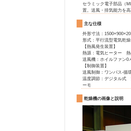
セラミック電子部品（M
置。送風・排気能力を高
主な仕様
外形寸法：1500×900×20
形式：平行流型電気乾燥
【熱風発生装置】
熱源：電気ヒーター 熱容量：
送風機：ホイルファン0.4
【制御装置】
送風制御：ワンパス-循
温度調節：デジタル式 
ーモ
乾燥機の画像と説明