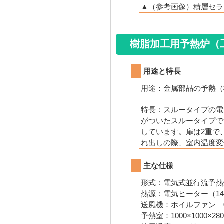
▲（参考画像）積層セラミ
樹脂加工用予熱炉（
用途と特長
用途：金属部品の予熱（
特長：スルータイプの電
がついたスルータイプで
しています。扉は2重で
れ出しの際、室内温度変
主な仕様
形式：電気式並行流予熱
熱源：電気ヒーター（14.94
送風機：ホイルファン 0.4
予熱室：1000×1000×28