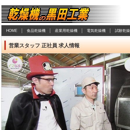
食品乾燥機・産業用乾燥機の黒田工
HOME
食品乾燥機
産業用乾燥機
電気乾燥機
試験乾燥
業
営業スタッフ 正社員 求人情報