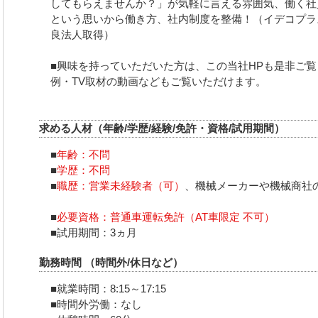
してもらえませんか？」が気軽に言える雰囲気、働く社
という思いから働き方、社内制度を整備！（イデコプラ
良法人取得）
■興味を持っていただいた方は、この当社HPも是非ご
例・TV取材の動画などもご覧いただけます。
求める人材（年齢/学歴/経験/免許・資格/試用期間）
■
年齢：不問
■
学歴：不問
■
職歴：営業未経験者（可）
、機械メーカーや機械商社
■
必要資格：普通車運転免許（AT車限定 不可）
■試用期間：3ヵ月
勤務時間
（時間外/休日など）
■就業時間：8:15～17:15
■時間外労働：なし