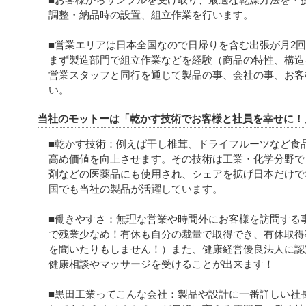
調整・納品時の設置、組立作業を行います。
■営業エリアは日本全国なので日帰りを含む出張が月2
まず製造部門で組立作業などを経験（商品の特性、構造
営業スタッフと同行を通じて製品の事、会社の事、お客
い。
当社のモットーは「乾かす技術でお客様と社員を幸せに！
■乾かす技術：例えば干し椎茸、ドライフルーツなど食
高め価値を向上させます。その技術は工業・化学分野で
剤などの医薬品にも使用され、シェアを拡げ日本だけで
国でも当社の製品が活躍しています。
■働きやすさ：無理な営業や時間外にお客様を訪問する
で残業少なめ！有休も自分の裁量で取得でき、有休取得率
を聞いたりもしません！）また、健康経営優良法人に認
健康相談やマッサージを受けることが出来ます！
■黒田工業ってこんな会社：製品や設計に一番詳しい社