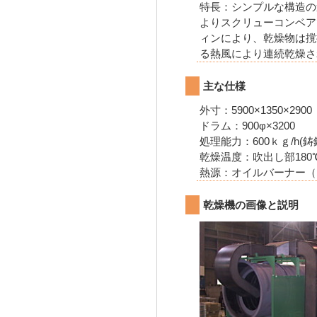
特長：シンプルな構造の
よりスクリューコンベア
ィンにより、乾燥物は撹
る熱風により連続乾燥さ
主な仕様
外寸：5900×1350×2
ドラム：900φ×3200
処理能力：600ｋｇ/h(
乾燥温度：吹出し部180
熱源：オイルバーナー（
乾燥機の画像と説明