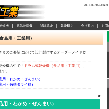
黒田工業は食品乾燥機
用乾燥機の黒田工
乾燥機
電気乾燥機
試験乾燥
乾燥機？
会社案内
お問
食品用・工業用）
さまのご要望に応じて設計製作するオーダーメイド乾
乾燥機の中で「
ドラム式乾燥機（食品用・工業用）
」
ます。
品用・わかめ・ぜんまい）
業用・鋳鉄ダライ粉）
#
品用・わかめ・ぜんまい）