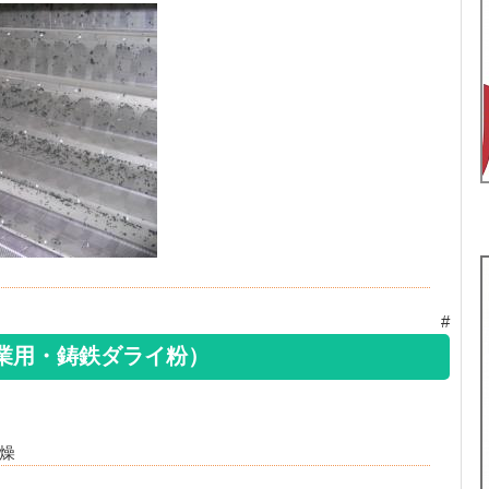
#
業用・鋳鉄ダライ粉）
乾燥