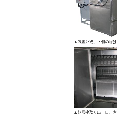
▲装置外観。下側の扉は
▲乾燥物取り出し口。左