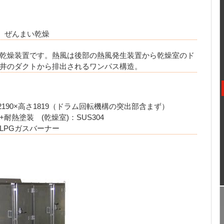
燥、ぜんまい乾燥
乾燥装置です。熱風は後部の熱風発生装置から乾燥室のド
井のダクトから排出されるワンパス構造。
2190×高さ1819（ドラム回転機構の突出部含まず）
+耐熱塗装 (乾燥室)：SUS304
LPGガスバーナー