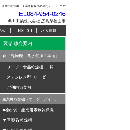
・産業用乾燥機・工業用乾燥機の専門メーカーです
TEL
084-954-0246
黒田工業株式会社 広島県福山市
合せ
ENGLISH
求人情報
製品 総合案内
食品乾燥機（農水産加工業向）
リーダー食品乾燥機 一覧
ステンレス型 リーダー
ご利用の実例
産業用乾燥機（オーダーメイド)
■輸出例（産業用電気乾燥機）
▼医薬品 乾燥機