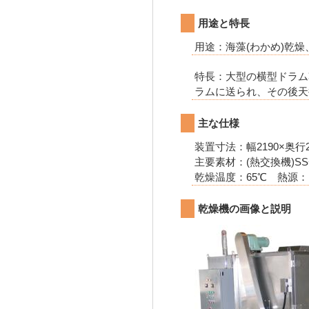
用途と特長
用途：海藻(わかめ)乾
特長：大型の横型ドラム
ラムに送られ、その後天
主な仕様
装置寸法：幅2190×奥行
主要素材：(熱交換機)SS
乾燥温度：65℃ 熱源：
乾燥機の画像と説明