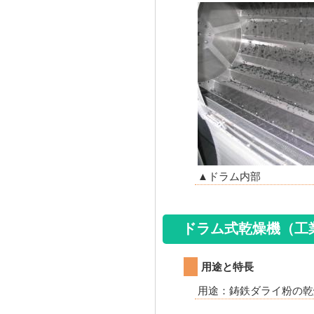
▲ドラム内部
ドラム式乾燥機（工
用途と特長
用途：鋳鉄ダライ粉の