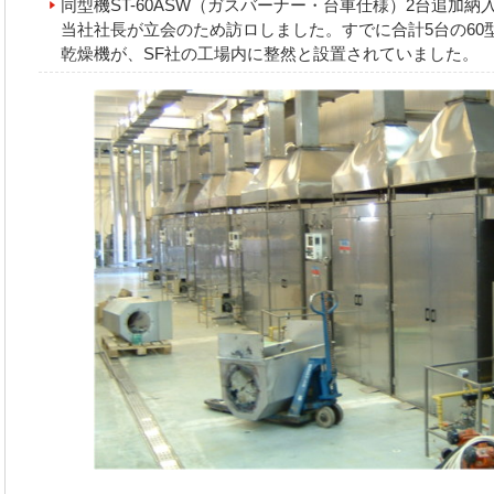
同型機ST-60ASW（ガスバーナー・台車仕様）2台追加納入
当社社長が立会のため訪ロしました。すでに合計5台の60
乾燥機が、SF社の工場内に整然と設置されていました。