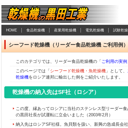
食品乾燥機・産業用乾燥機の黒田工
HOME
食品乾燥機
産業用乾燥機
電気乾燥機
試験乾燥
業
シーフード乾燥機（リーダー食品乾燥機 ご利用例
このカテゴリでは、リーダー食品乾燥機の「
ご利用の実例
このページでは「
シーフード乾燥機・魚乾燥機
」として、
乾燥機
をロシア連邦に輸出した例をご紹介いたします。
乾燥機の納入先はSF社（ロシア）
この度、縁あってロシアに当社のステンレス型リーダー食
の黒田社長が試運転に立会いました（2003年2月）
納入先はロシアSF社様。魚貝類を扱い、新興の急成長会